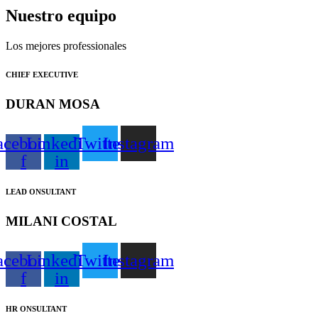
Nuestro equipo
Los mejores professionales
CHIEF EXECUTIVE
DURAN MOSA
acebook-
Linkedin-
Twitter
Instagram
f
in
LEAD ONSULTANT
MILANI COSTAL
acebook-
Linkedin-
Twitter
Instagram
f
in
HR ONSULTANT