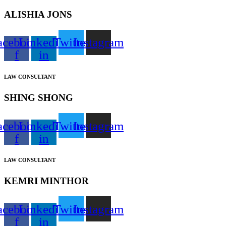
ALISHIA JONS
acebook-
Linkedin-
Twitter
Instagram
f
in
LAW CONSULTANT
SHING SHONG
acebook-
Linkedin-
Twitter
Instagram
f
in
LAW CONSULTANT
KEMRI MINTHOR
acebook-
Linkedin-
Twitter
Instagram
f
in